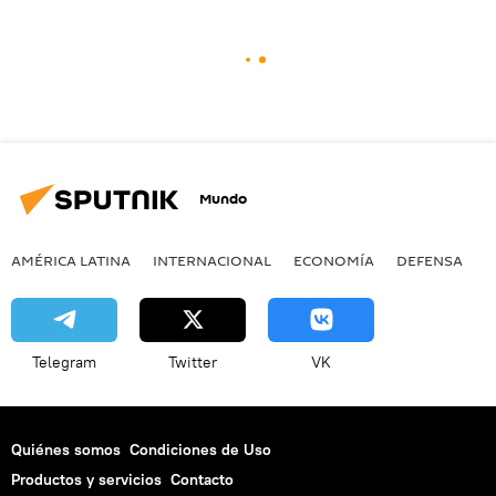
Mundo
AMÉRICA LATINA
INTERNACIONAL
ECONOMÍA
DEFENSA
M
Telegram
Twitter
VK
Quiénes somos
Condiciones de Uso
Productos y servicios
Contacto