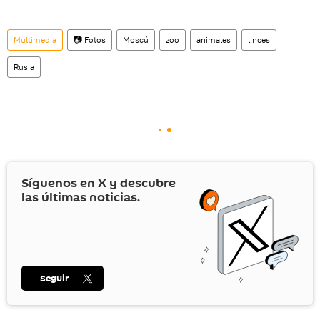
Multimedia
📷 Fotos
Moscú
zoo
animales
linces
Rusia
Síguenos en
X
y descubre
las últimas noticias.
Seguir