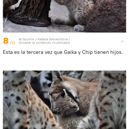
8
© Sputnik / Natalia Seliverstova
/
/12
Acceder al contenido multimedia
Esta es la tercera vez que Gaika y Chip tienen hijos.