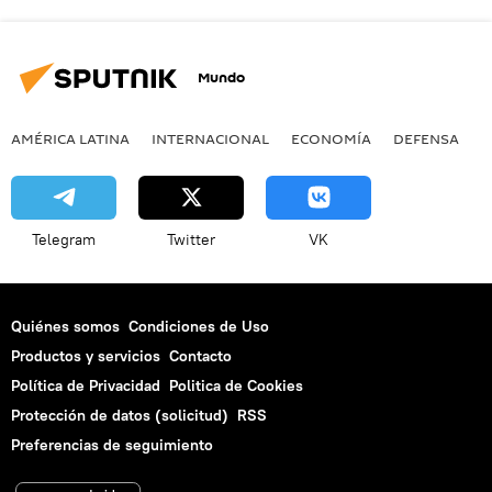
Mundo
AMÉRICA LATINA
INTERNACIONAL
ECONOMÍA
DEFENSA
M
Telegram
Twitter
VK
Quiénes somos
Condiciones de Uso
Productos y servicios
Contacto
Política de Privacidad
Politica de Cookies
Protección de datos (solicitud)
RSS
Preferencias de seguimiento