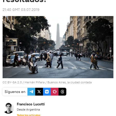
21:40 GMT 03.07.2019
CC BY-SA 2.0
/
Hernán Piñera
/
Buenos Aires, la ciudad contada
Síguenos en
Francisco Lucotti
Desde Argentina
Todos los artículos