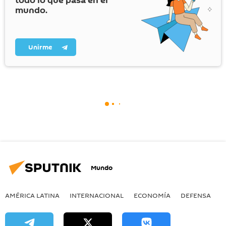
todo lo que pasa en el
mundo.
Unirme
Mundo
AMÉRICA LATINA
INTERNACIONAL
ECONOMÍA
DEFENSA
M