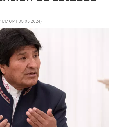
:
11:17 GMT 03.06.2024
)