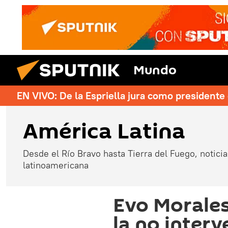
Mundo
EN VIVO: De la Espriella jura como president
América Latina
Desde el Río Bravo hasta Tierra del Fuego, noticias
latinoamericana
Evo Morales
la no inter