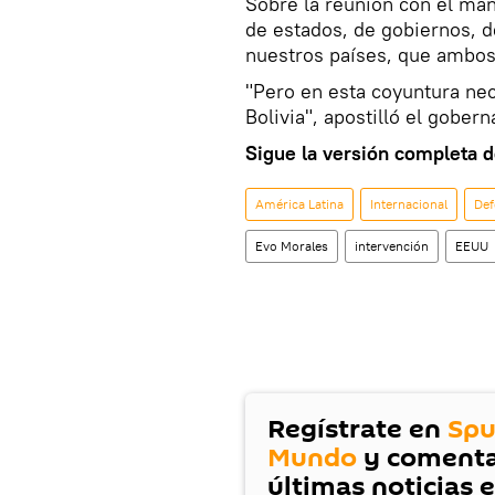
Sobre la reunión con el man
de estados, de gobiernos, 
nuestros países, que ambos
"Pero en esta coyuntura nec
Bolivia", apostilló el gober
Sigue la versión completa d
América Latina
Internacional
Def
Evo Morales
intervención
EEUU
Regístrate en
Spu
Mundo
y comenta
últimas noticias 