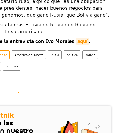
datario ruso, explicó que "es una obligación
de presidentes, hacer buenos negocios para
 ganemos, que gane Rusia, que Bolivia gane".
esita más Bolivia de Rusia que Rusia de
nante suramericano.
e la entrevista con Evo Morales
aquí
.
ensa
América del Norte
Rusia
política
Bolivia
noticias
tnik
 las
en nuestro