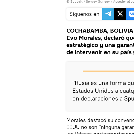
© Sputnik / Sergey Guneev
/
Acceder al c
Síguenos en
COCHABAMBA, BOLIVIA (S
Evo Morales, declaró qu
estratégico y una garan
de intervenir en su país 
"Rusia es una forma qu
Estados Unidos a cualq
en declaraciones a Spu
Morales destacó su convenc
EEUU no son "ninguna garant
los líderes norteamericano