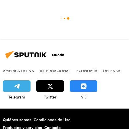
Mundo
AMÉRICA LATINA
INTERNACIONAL
ECONOMÍA
DEFENSA
M
Telegram
Twitter
VK
Quiénes somos
Condiciones de Uso
Productos y servicios
Contacto