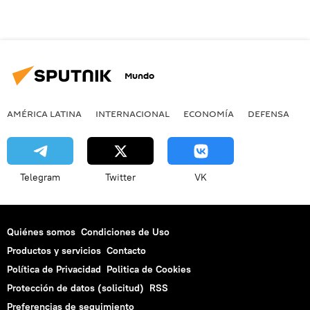
Mundo
AMÉRICA LATINA
INTERNACIONAL
ECONOMÍA
DEFENSA
M
Telegram
Twitter
VK
Quiénes somos
Condiciones de Uso
Productos y servicios
Contacto
Política de Privacidad
Politica de Cookies
Protección de datos (solicitud)
RSS
Preferencias de seguimiento