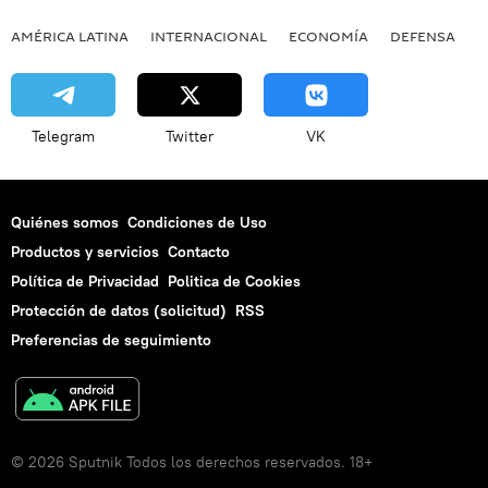
AMÉRICA LATINA
INTERNACIONAL
ECONOMÍA
DEFENSA
M
Telegram
Twitter
VK
Quiénes somos
Condiciones de Uso
Productos y servicios
Contacto
Política de Privacidad
Politica de Cookies
Protección de datos (solicitud)
RSS
Preferencias de seguimiento
© 2026 Sputnik Todos los derechos reservados. 18+