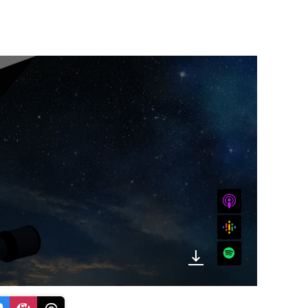
iTunes
Google
Spotify