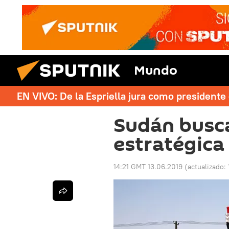
Mundo
EN VIVO: De la Espriella jura como president
Sudán busca
estratégica
14:21 GMT 13.06.2019
(actualizado: