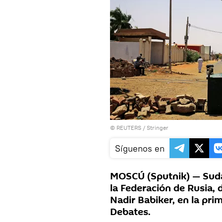
©
REUTERS
/ Stringer
Síguenos en
MOSCÚ (Sputnik) — Sudán
la Federación de Rusia,
Nadir Babiker, en la pri
Debates.