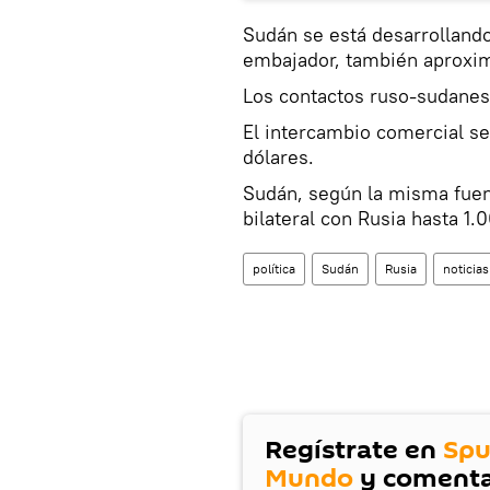
Sudán se está desarrollando
embajador, también aproxim
Los contactos ruso-sudanes
El intercambio comercial se
dólares.
Sudán, según la misma fuen
bilateral con Rusia hasta 1.
política
Sudán
Rusia
noticias
Regístrate en
Spu
Mundo
y comenta