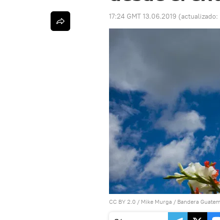
17:24 GMT 13.06.2019
(actualizado:
CC BY 2.0
/
Mike Murga
/
Bandera Guatem