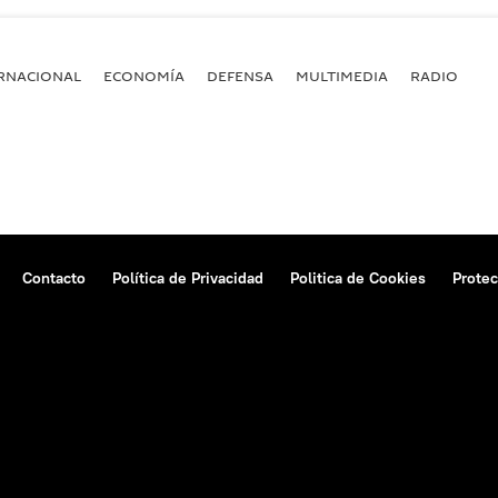
RNACIONAL
ECONOMÍA
DEFENSA
MULTIMEDIA
RADIO
Contacto
Política de Privacidad
Politica de Cookies
Protec