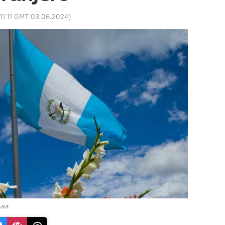
11:11 GMT 03.06.2024
)
ala