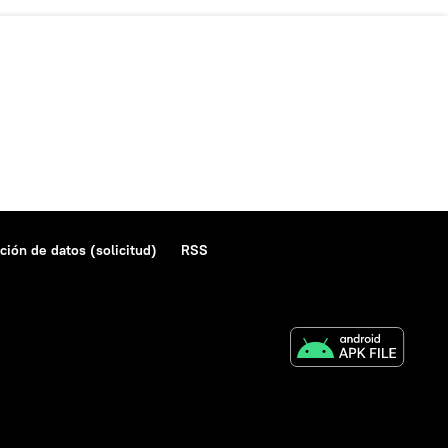
ción de datos (solicitud)
RSS