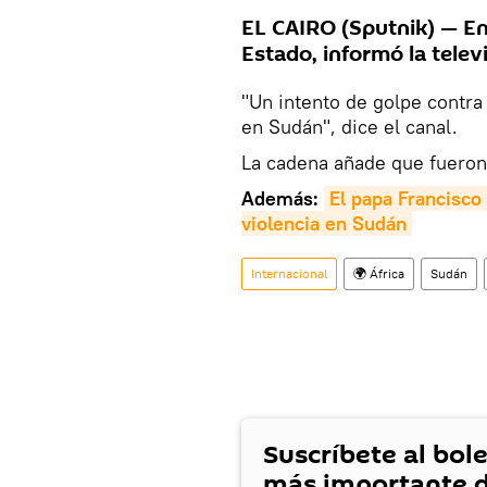
EL CAIRO (Sputnik) — En
Estado, informó la telev
"Un intento de golpe contra 
en Sudán", dice el canal.
La cadena añade que fueron
Además:
El papa Francisco 
violencia en Sudán
Internacional
🌍 África
Sudán
Suscríbete al bole
más importante d