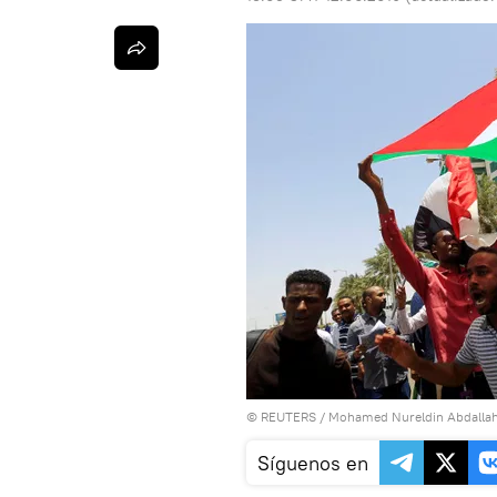
©
REUTERS
/ Mohamed Nureldin Abdalla
Síguenos en