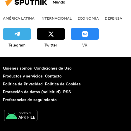
Mundo
AMÉRICA LATINA
INTERNACIONAL
ECONOMÍA
DEFENSA
M
Telegram
Twitter
VK
Quiénes somos
Condiciones de Uso
Productos y servicios
Contacto
Política de Privacidad
Politica de Cookies
Protección de datos (solicitud)
RSS
Preferencias de seguimiento