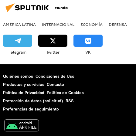
Mundo
AMÉRICA LATINA
INTERNACIONAL
ECONOMÍA
DEFENSA
M
Telegram
Twitter
VK
Quiénes somos
Condiciones de Uso
Productos y servicios
Contacto
Política de Privacidad
Politica de Cookies
Protección de datos (solicitud)
RSS
Preferencias de seguimiento