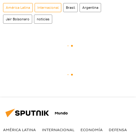
América Latina
Internacional
Brasil
Argentina
Jair Bolsonaro
noticias
Mundo
AMÉRICA LATINA
INTERNACIONAL
ECONOMÍA
DEFENSA
M