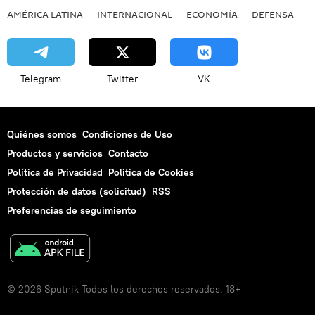
AMÉRICA LATINA
INTERNACIONAL
ECONOMÍA
DEFENSA
M
Telegram
Twitter
VK
Quiénes somos
Condiciones de Uso
Productos y servicios
Contacto
Política de Privacidad
Politica de Cookies
Protección de datos (solicitud)
RSS
Preferencias de seguimiento
© 2026 Sputnik Todos los derechos reservados. 18+