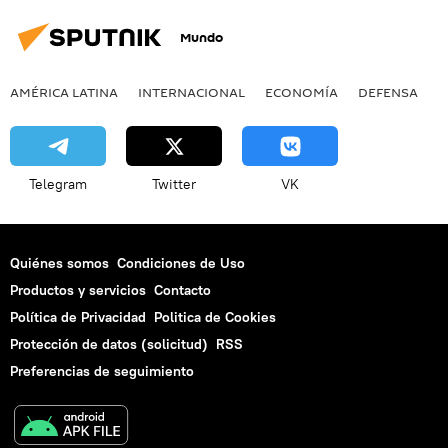
Mundo
AMÉRICA LATINA
INTERNACIONAL
ECONOMÍA
DEFENSA
M
Telegram
Twitter
VK
Quiénes somos
Condiciones de Uso
Productos y servicios
Contacto
Política de Privacidad
Politica de Cookies
Protección de datos (solicitud)
RSS
Preferencias de seguimiento