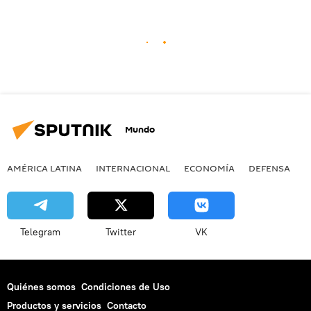
Mundo
AMÉRICA LATINA
INTERNACIONAL
ECONOMÍA
DEFENSA
M
Telegram
Twitter
VK
Quiénes somos
Condiciones de Uso
Productos y servicios
Contacto