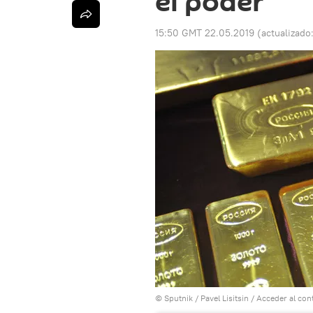
el poder"
15:50 GMT 22.05.2019
(actualizado
© Sputnik / Pavel Lisitsin
/
Acceder al con