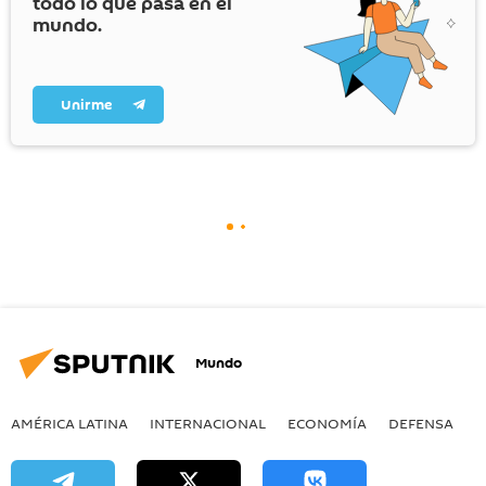
todo lo que pasa en el
mundo.
Unirme
Mundo
AMÉRICA LATINA
INTERNACIONAL
ECONOMÍA
DEFENSA
M