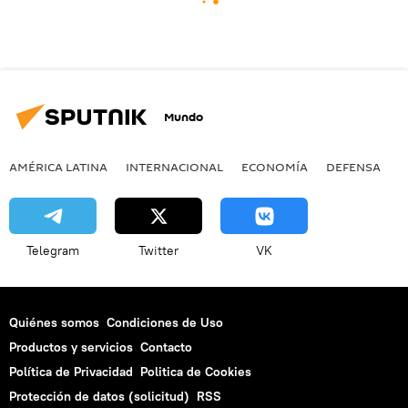
Mundo
AMÉRICA LATINA
INTERNACIONAL
ECONOMÍA
DEFENSA
M
Telegram
Twitter
VK
Quiénes somos
Condiciones de Uso
Productos y servicios
Contacto
Política de Privacidad
Politica de Cookies
Protección de datos (solicitud)
RSS