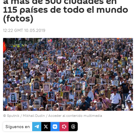
a más de 500 ciudades en
115 países de todo el mundo
(fotos)
12:22 GMT 10.05.2019
© Sputnik / Mikhail Dudin
/
Acceder al contenido multimedia
Síguenos en