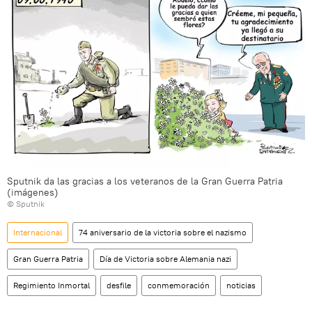
Sputnik da las gracias a los veteranos de la Gran Guerra Patria
(imágenes)
© Sputnik
Internacional
74 aniversario de la victoria sobre el nazismo
Gran Guerra Patria
Día de Victoria sobre Alemania nazi
Regimiento Inmortal
desfile
conmemoración
noticias