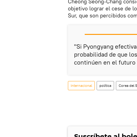
Cheong Seong-Chang consid
objetivo lograr el cese de 
Sur, que son percibidos c
"Si Pyongyang efectiva
probabilidad de que lo
continúen en el futuro 
Internacional
política
Corea del 
Suscríbete al bole