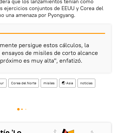
era que los lanzamientos tenían como
los ejercicios conjuntos de EEUU y Corea del
omo una amenaza por Pyongyang.
mente persigue estos cálculos, la
s ensayos de misiles de corto alcance
próximo es muy alta", enfatizó.
Sur
Corea del Norte
misiles
🌏 Asia
noticias
tín 'Lo