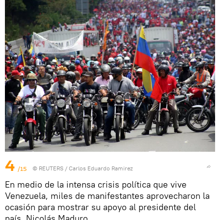
4
/15
©
REUTERS
/ Carlos Eduardo Ramirez
En medio de la intensa crisis política que vive
Venezuela, miles de manifestantes aprovecharon la
ocasión para mostrar su apoyo al presidente del
país, Nicolás Maduro