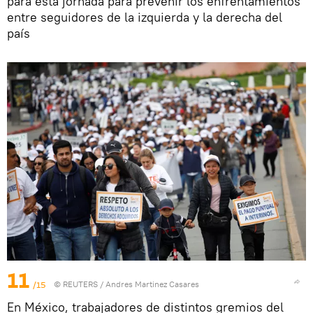
para esta jornada para prevenir los enfrentamientos
entre seguidores de la izquierda y la derecha del
país
11
/15
©
REUTERS
/ Andres Martinez Casares
En México, trabajadores de distintos gremios del