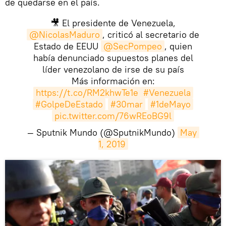
de quedarse en el país.
🎥 El presidente de Venezuela,
@NicolasMaduro
, criticó al secretario de
Estado de EEUU
@SecPompeo
, quien
había denunciado supuestos planes del
líder venezolano de irse de su país
Más información en:
https://t.co/RM2khwTe1e
#Venezuela
#GolpeDeEstado
#30mar
#1deMayo
pic.twitter.com/76wREoBG9l
— Sputnik Mundo (@SputnikMundo)
May 
1, 2019