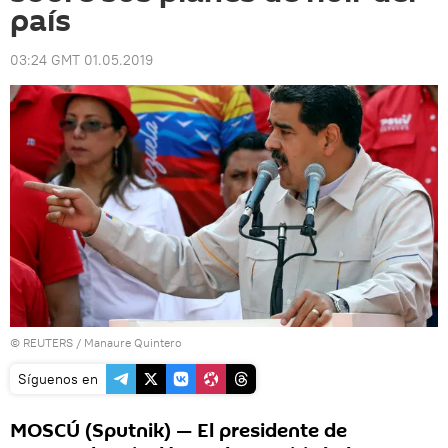
país
03:24 GMT 01.05.2019
©
REUTERS
/ Manaure Quintero
Síguenos en
MOSCÚ (Sputnik) — El presidente de