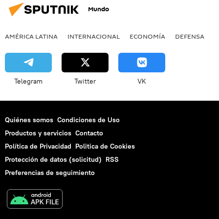
Mundo
AMÉRICA LATINA
INTERNACIONAL
ECONOMÍA
DEFENSA
M
Telegram
Twitter
VK
Quiénes somos
Condiciones de Uso
Productos y servicios
Contacto
Política de Privacidad
Politica de Cookies
Protección de datos (solicitud)
RSS
Preferencias de seguimiento