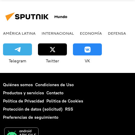
Mundo
AMÉRICA LATINA
INTERNACIONAL
ECONOMÍA
DEFENSA
M
Telegram
Twitter
VK
Quiénes somos
Condiciones de Uso
Productos y servicios
Contacto
Política de Privacidad
Politica de Cookies
Protección de datos (solicitud)
RSS
Preferencias de seguimiento