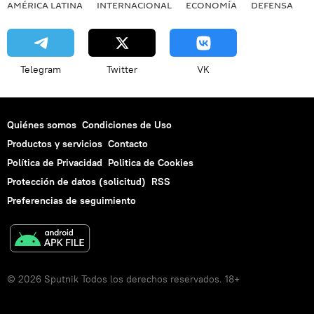
AMÉRICA LATINA
INTERNACIONAL
ECONOMÍA
DEFENSA
M
Telegram
Twitter
VK
Quiénes somos
Condiciones de Uso
Productos y servicios
Contacto
Política de Privacidad
Politica de Cookies
Protección de datos (solicitud)
RSS
Preferencias de seguimiento
© 2026 Sputnik Todos los derechos reservados. 18+