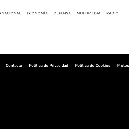
RNACIONAL
ECONOMÍA
DEFENSA
MULTIMEDIA
RADIO
Contacto
Política de Privacidad
Politica de Cookies
Protec