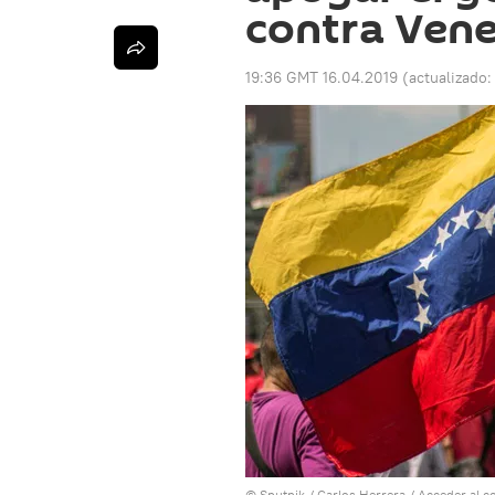
contra Ven
19:36 GMT 16.04.2019
(actualizado
© Sputnik / Carlos Herrera
/
Acceder al c