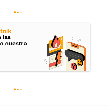
tnik
 las
en nuestro