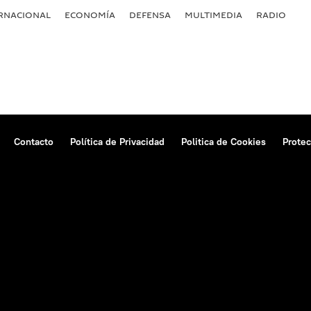
RNACIONAL
ECONOMÍA
DEFENSA
MULTIMEDIA
RADIO
Contacto
Política de Privacidad
Politica de Cookies
Protec