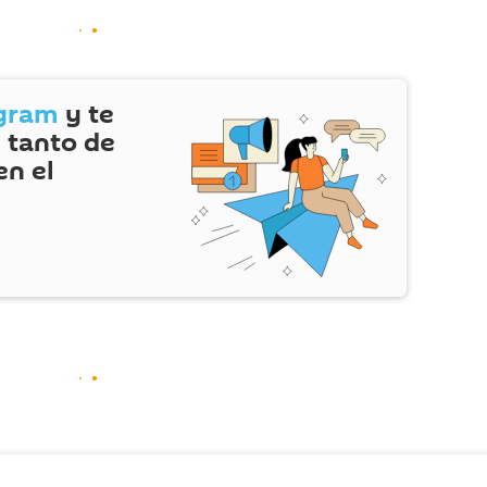
gram
y te
 tanto de
en el