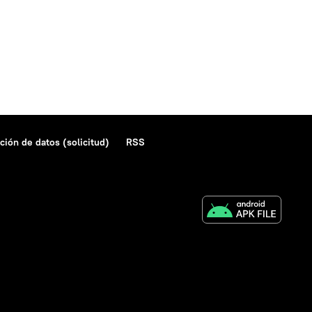
ción de datos (solicitud)
RSS