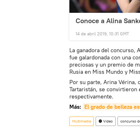
Conoce a Alina Sankó
14 de abril 2019, 10:31 GMT
La ganadora del concurso, Al
fue galardonada con una co
preciosas y un premio de m
Rusia en Miss Mundo y Miss
Por su parte, Arina Vérina,
Tartaristán, se convirtieron
respectivamente.
Más:
El grado de belleza es
Multimedia
🟠 Video
concurso de