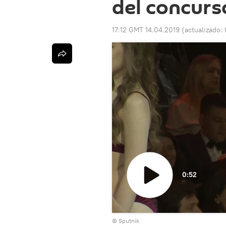
del concurs
17:12 GMT 14.04.2019
(actualizado:
0:52
Reproducir
© Sputnik
vídeo