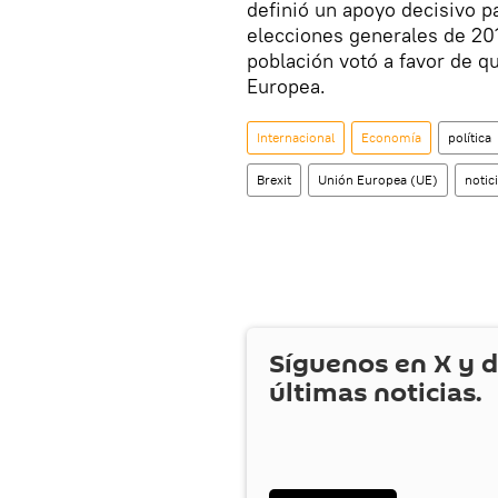
definió un apoyo decisivo p
elecciones generales de 201
población votó a favor de q
Europea.
Internacional
Economía
política
Brexit
Unión Europea (UE)
notic
Síguenos en
X
y d
últimas noticias.