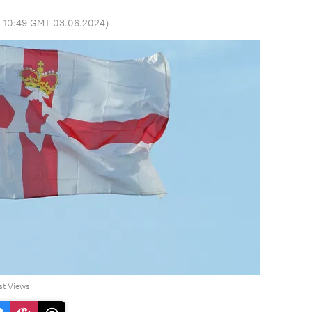
:
10:49 GMT 03.06.2024
)
st Views