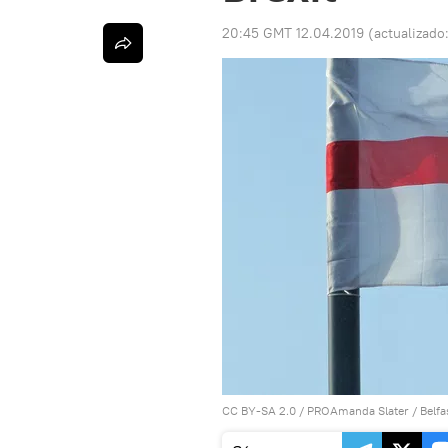
20:45 GMT 12.04.2019
(actualizado
CC BY-SA 2.0
/
PROAmanda Slater
/
Belfa