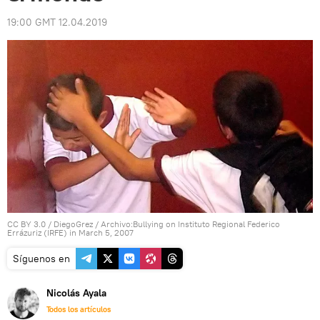
19:00 GMT 12.04.2019
CC BY 3.0
/
DiegoGrez
/
Archivo:Bullying on Instituto Regional Federico
Errázuriz (IRFE) in March 5, 2007
Síguenos en
Nicolás Ayala
Todos los artículos