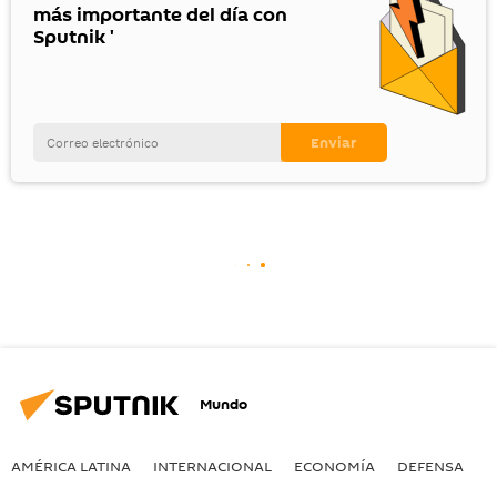
más importante del día con
Sputnik '
Mundo
AMÉRICA LATINA
INTERNACIONAL
ECONOMÍA
DEFENSA
M