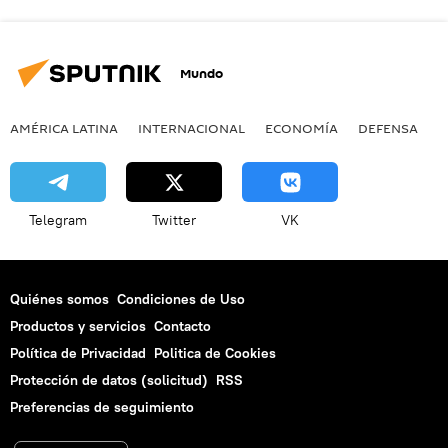
Mundo
AMÉRICA LATINA
INTERNACIONAL
ECONOMÍA
DEFENSA
M
Telegram
Twitter
VK
Quiénes somos
Condiciones de Uso
Productos y servicios
Contacto
Política de Privacidad
Politica de Cookies
Protección de datos (solicitud)
RSS
Preferencias de seguimiento