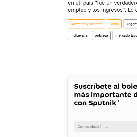
en el país "fue un verdader
empleo y los ingresos". Lo
Contante y sonante
Radio
Argen
indigencia
pobreza
mercado labo
Suscríbete al bole
más importante d
con Sputnik '