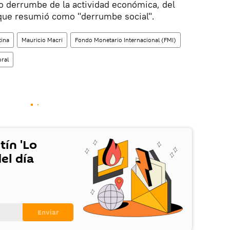
o derrumbe de la actividad económica, del
 que resumió como "derrumbe social".
tina
Mauricio Macri
Fondo Monetario Internacional (FMI)
ral
tín 'Lo
el día