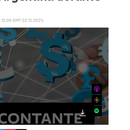
:
12:06 GMT 02.12.2021
)
iTunes
Google
Spotify