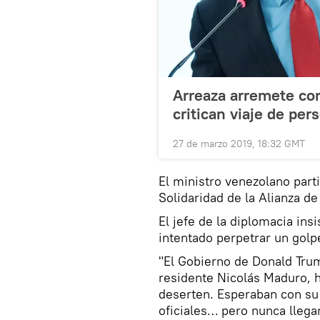
Arreaza arremete con
critican viaje de per
27 de marzo 2019, 18:32 GMT
El ministro venezolano part
Solidaridad de la Alianza d
El jefe de la diplomacia ins
intentado perpetrar un golp
"El Gobierno de Donald Tru
residente Nicolás Maduro, h
deserten. Esperaban con su 
oficiales… pero nunca llega