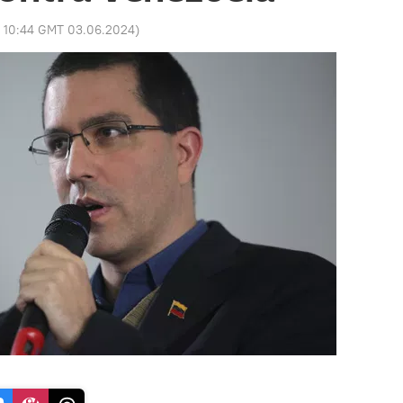
:
10:44 GMT 03.06.2024
)