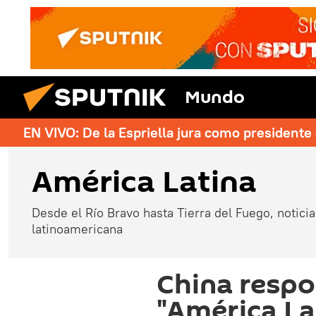
Mundo
EN VIVO: De la Espriella jura como president
América Latina
Desde el Río Bravo hasta Tierra del Fuego, noticias
latinoamericana
China respo
"América Lat