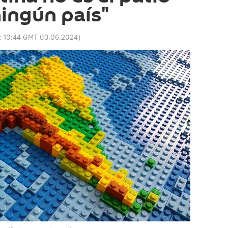
ningún país"
o:
10:44 GMT 03.06.2024
)