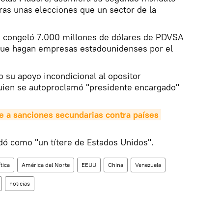
tras unas elecciones que un sector de la
o congeló 7.000 millones de dólares de PDVSA
que hagan empresas estadounidenses por el
 su apoyo incondicional al opositor
uien se autoproclamó "presidente encargado"
 a sanciones secundarias contra países 
dó como "un títere de Estados Unidos".
ítica
América del Norte
EEUU
China
Venezuela
noticias