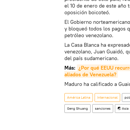
el 10 de enero de este año 
oposición boicoteó.
El Gobierno norteamerican
y bloqueó todos los pagos 
petróleo venezolano.
La Casa Blanca ha expresado
venezolano, Juan Guaidó, q
del país sudamericano.
Más:
¿Por qué EEUU recurre
aliados de Venezuela?
Maduro ha calificado a Guai
América Latina
Internacional
pol
Geng Shuang
sanciones
🌏 Asia