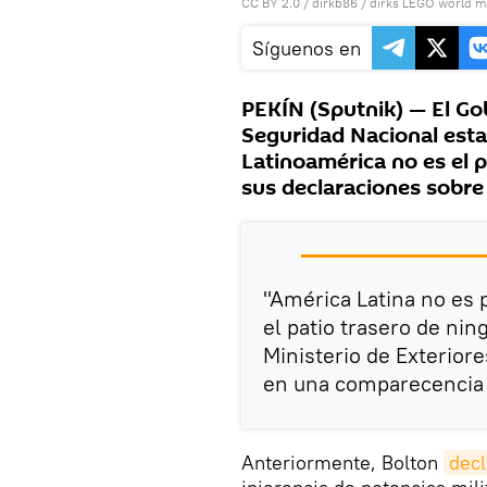
CC BY 2.0
/
dirkb86
/
dirks LEGO world m
Síguenos en
PEKÍN (Sputnik) — El Gob
Seguridad Nacional est
Latinoamérica no es el p
sus declaraciones sobre
"América Latina no es 
el patio trasero de nin
Ministerio de Exterior
en una comparecencia 
Anteriormente, Bolton
decl