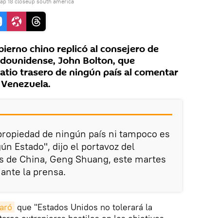
ap 18 closeup south america
ierno chino replicó al consejero de
adounidense, John Bolton, que
atio trasero de ningún país al comentar
 Venezuela.
propiedad de ningún país ni tampoco es
gún Estado", dijo el portavoz del
es de China, Geng Shuang, este martes
ante la prensa.
aró
que "Estados Unidos no tolerará la