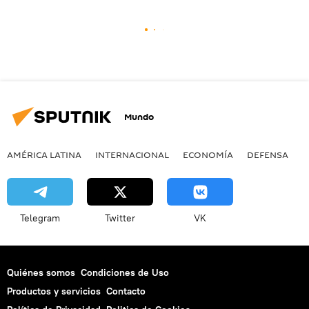
Mundo
AMÉRICA LATINA
INTERNACIONAL
ECONOMÍA
DEFENSA
M
Telegram
Twitter
VK
Quiénes somos
Condiciones de Uso
Productos y servicios
Contacto