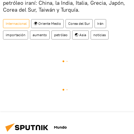
petróleo iraní: China, la India, Italia, Grecia, Japón,
Corea del Sur, Taiwán y Turquía.
Internacional
🌍 Oriente Medio
Corea del Sur
Irán
importación
aumento
petróleo
🌏 Asia
noticias
Mundo