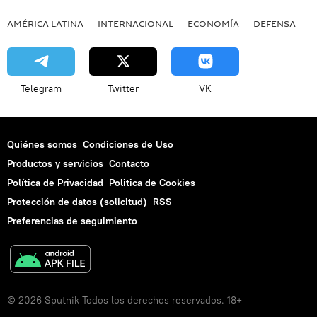
AMÉRICA LATINA
INTERNACIONAL
ECONOMÍA
DEFENSA
M
Telegram
Twitter
VK
Quiénes somos
Condiciones de Uso
Productos y servicios
Contacto
Política de Privacidad
Politica de Cookies
Protección de datos (solicitud)
RSS
Preferencias de seguimiento
© 2026 Sputnik Todos los derechos reservados. 18+