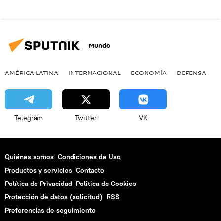
Mundo
AMÉRICA LATINA
INTERNACIONAL
ECONOMÍA
DEFENSA
M
Telegram
Twitter
VK
Quiénes somos
Condiciones de Uso
Productos y servicios
Contacto
Política de Privacidad
Politica de Cookies
Protección de datos (solicitud)
RSS
Preferencias de seguimiento