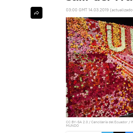
03:00 GMT 14.03.2019
(actualizad
CC BY-SA 2.0
/
Cancillería del Ecuador
/
I
MUNDO