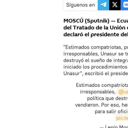
Síguenos en
MOSCÚ (Sputnik) — Ecuad
del Tratado de la Unión
declaró el presidente de
"Estimados compatriotas, p
irresponsables, Unasur se t
destruyó el sueño de integ
iniciado los procedimientos 
Unasur", escribió el preside
Estimados compatriota
irresponsables,
@un
política que dest
vendieron. Por eso, he
para salir ofi
pic.
— Lenín Mo