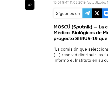
15:01 GMT 11.03.2019
(actualizado:
Síguenos en
MOSCÚ (Sputnik) — La co
Médico-Biológicos de Mos
proyecto SIRIUS-19 que 
"La comisión que selecciona
(…) resolvió distribuir las 
informó el Instituto en su 