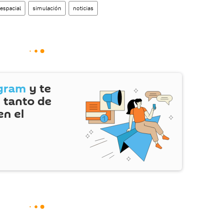
 espacial
simulación
noticias
gram
y te
 tanto de
en el