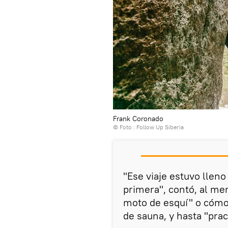
Frank Coronado
© Foto : Follow Up Siberia
"Ese viaje estuvo llen
primera", contó, al me
moto de esquí" o cómo 
de sauna, y hasta "prac