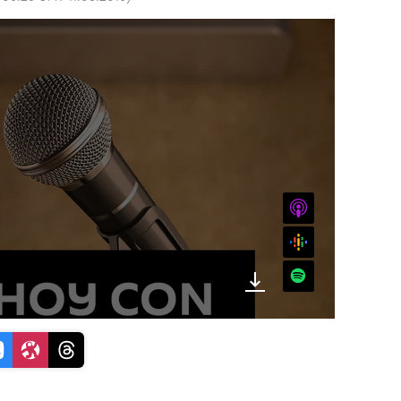
iTunes
Google
Spotify