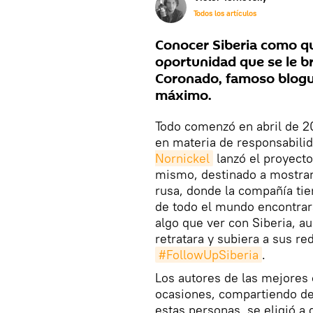
Todos los artículos
Conocer Siberia como qu
oportunidad que se le b
Coronado, famoso blogue
máximo.
Todo comenzó en abril de 20
en materia de responsabilid
Nornickel
lanzó el proyecto
mismo, destinado a mostrar
rusa, donde la compañía tie
de todo el mundo encontrara
algo que ver con Siberia, a
retratara y subiera a sus re
#FollowUpSiberia
.
Los autores de las mejores 
ocasiones, compartiendo desd
estas personas, se eligió a