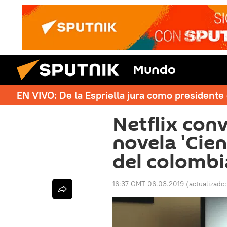
Mundo
EN VIVO: De la Espriella jura como president
Netflix conv
novela 'Cie
del colomb
16:37 GMT 06.03.2019
(actualizado