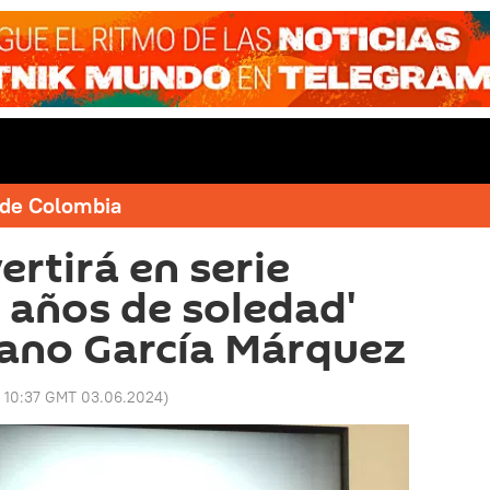
e de Colombia
ertirá en serie
n años de soledad'
iano García Márquez
:
10:37 GMT 03.06.2024
)