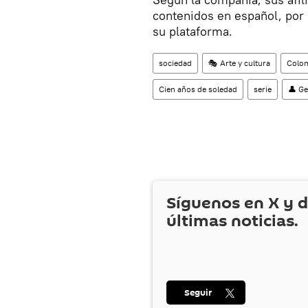
contenidos en español, por 
su plataforma.
sociedad
🎭 Arte y cultura
Colo
Cien años de soledad
serie
👤 Ge
Síguenos en
X
y d
últimas noticias.
Seguir