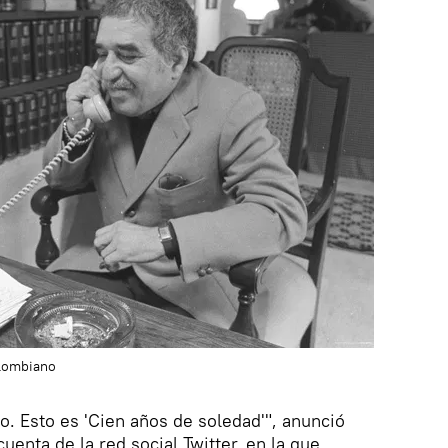
olombiano
o. Esto es 'Cien años de soledad'", anunció
enta de la red social Twitter, en la que