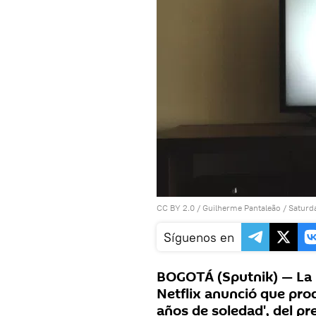
CC BY 2.0
/
Guilherme Pantaleão
/
Saturd
Síguenos en
BOGOTÁ (Sputnik) — La 
Netflix anunció que prod
años de soledad', del p