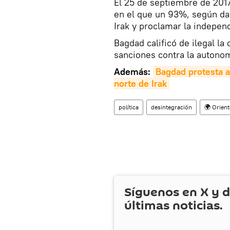
El 25 de septiembre de 2017
en el que un 93%, según dat
Irak y proclamar la indepen
Bagdad calificó de ilegal la
sanciones contra la autonom
Además:
Bagdad protesta a
norte de Irak
política
desintegración
🌍 Orien
Síguenos en
X
y d
últimas noticias.