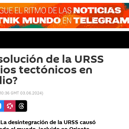
solución de la URSS
os tectónicos en
io?
10:36 GMT 03.06.2024
)
 La desintegración de la URSS causó