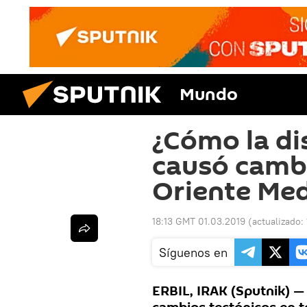
Mundo
¿Cómo la di
causó cambi
Oriente Med
18:13 GMT 01.03.2019
(actualizado:
Síguenos en
ERBIL, IRAK (Sputnik) —