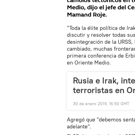
cambios tectónicos en t
Medio, dijo el jefe del 
Mamand Roje.
"Toda la élite política de 
discutir y resolver todas s
desintegración de la URSS, 
cambiado, muchas fronteras 
primera conferencia de Erbi
en Oriente Medio.
Rusia e Irak, in
terroristas en O
30 de enero 2019, 16:50 GMT
Agregó que "debemos sentar
adelante".