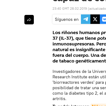
23:40 GMT 28.02.2019
(actualizad
Síguenos en
Los riñones humanos pro
37 (IL-37), que tiene po
inmunosupresoras. Pero 
natural es insignificante
fuera del cuerpo. Una de
de tabaco genéticament
Investigadores de la Unive
Research Institute están ut
'biorreactores verdes' para 
posibilidad de tratar una s
como la diabetes tipo 2, el 
artritis.