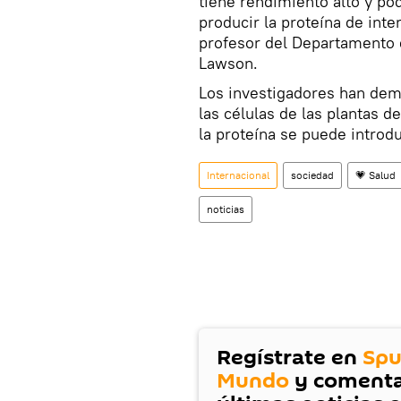
tiene rendimiento alto y po
producir la proteína de int
profesor del Departamento d
Lawson.
Los investigadores han dem
las células de las plantas 
la proteína se puede introdu
Internacional
sociedad
💗 Salud
noticias
Regístrate en
Spu
Mundo
y comenta