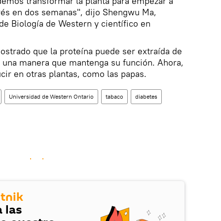
demos transformar la planta para empezar a
erés en dos semanas", dijo Shengwu Ma,
e Biología de Western y científico en
ostrado que la proteína puede ser extraída de
de una manera que mantenga su función. Ahora,
cir en otras plantas, como las papas.
Universidad de Western Ontario
tabaco
diabetes
tnik
 las