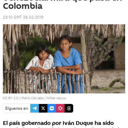
Colombia
23:10 GMT 26.02.2019
CC BY 2.0
/
Mario Carvajal
/
Niñas wayuu
Síguenos en
El país gobernado por Iván Duque ha sido