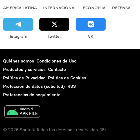
AMÉRICA LATINA
INTERNACIONAL
ECONOMÍA
DEFENSA
M
Telegram
Twitter
VK
Quiénes somos
Condiciones de Uso
Productos y servicios
Contacto
Política de Privacidad
Politica de Cookies
Protección de datos (solicitud)
RSS
Preferencias de seguimiento
© 2026 Sputnik Todos los derechos reservados. 18+