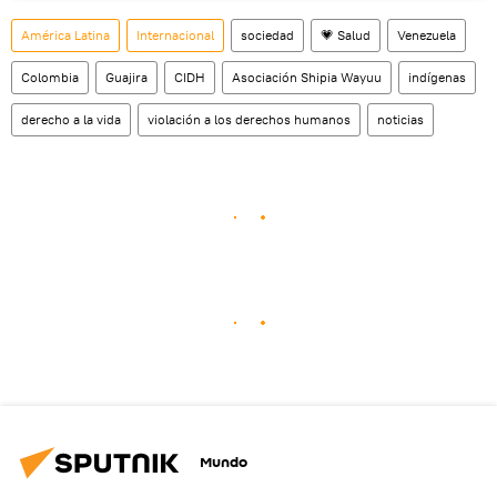
América Latina
Internacional
sociedad
💗 Salud
Venezuela
Colombia
Guajira
CIDH
Asociación Shipia Wayuu
indígenas
derecho a la vida
violación a los derechos humanos
noticias
Mundo