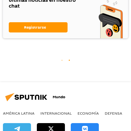
últimas noticias en nuestro
chat
Registrarse
Mundo
AMÉRICA LATINA
INTERNACIONAL
ECONOMÍA
DEFENSA
M