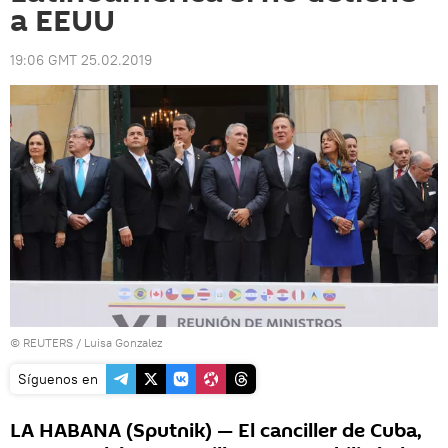
a EEUU
19:06 GMT 25.02.2019
©
REUTERS
/ Luisa Gonzalez
Síguenos en
LA HABANA (Sputnik) — El canciller de Cuba,