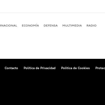
RNACIONAL
ECONOMÍA
DEFENSA
MULTIMEDIA
RADIO
Contacto
Política de Privacidad
Politica de Cookies
Protec