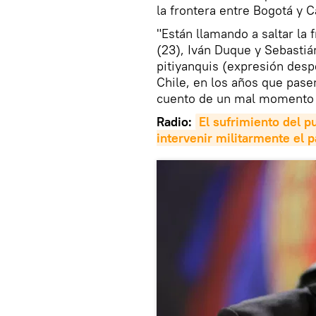
la frontera entre Bogotá y C
"Están llamando a saltar la
(23), Iván Duque y Sebasti
pitiyanquis (expresión des
Chile, en los años que pas
cuento de un mal momento q
Radio:
El sufrimiento del 
intervenir militarmente el p