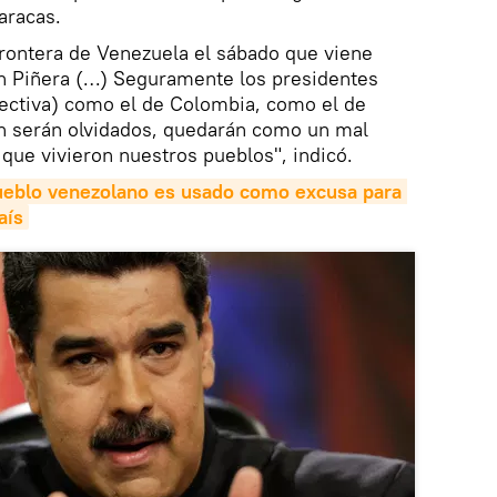
aracas.
 frontera de Venezuela el sábado que viene
án Piñera (…) Seguramente los presidentes
pectiva) como el de Colombia, como el de
en serán olvidados, quedarán como un mal
ue vivieron nuestros pueblos", indicó.
pueblo venezolano es usado como excusa para 
aís