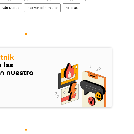
Iván Duque
intervención militar
noticias
tnik
 las
en nuestro