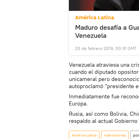
América Latina
Maduro desafía a Gu
Venezuela
20 de febrero 2019, 00:31 GMT
Venezuela atraviesa una cris
cuando el diputado opositor
unicameral pero desconocido
autoproclamó "presidente e
Inmediatamente fue reconoci
Europa.
Rusia, así como Bolivia, Chi
respaldo al actual Gobierno
América Latina
Internacional
pol