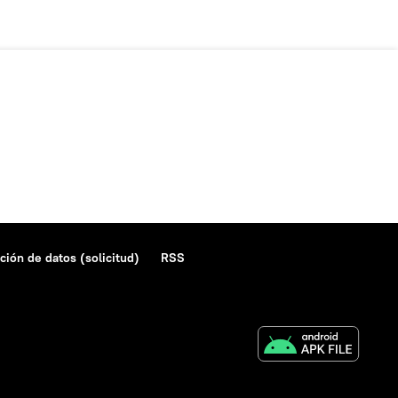
ción de datos (solicitud)
RSS