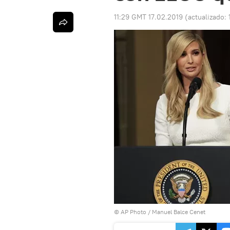
11:29 GMT 17.02.2019
(actualizado:
© AP Photo / Manuel Balce Cenet