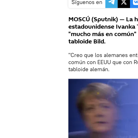
Síguenos en
MOSCÚ (Sputnik) — La hi
estadounidense Ivanka 
"mucho más en común" c
tabloide Bild.
"Creo que los alemanes en
común con EEUU que con Rus
tabloide alemán.