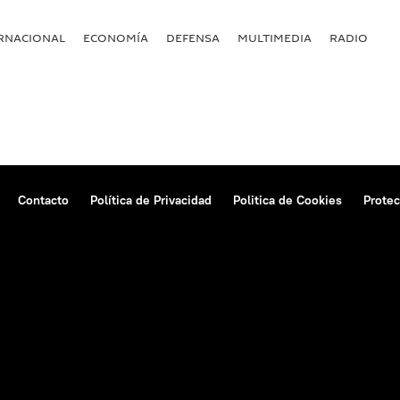
RNACIONAL
ECONOMÍA
DEFENSA
MULTIMEDIA
RADIO
Contacto
Política de Privacidad
Politica de Cookies
Protec