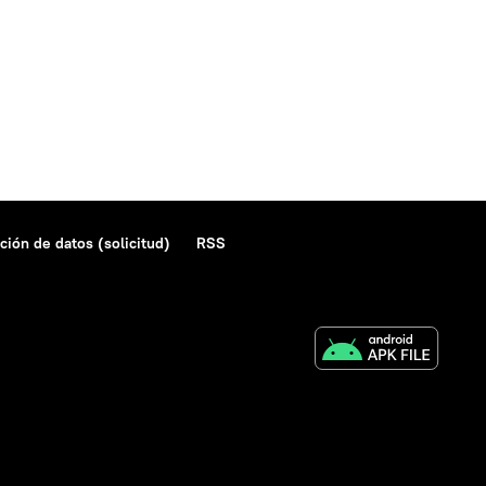
ción de datos (solicitud)
RSS