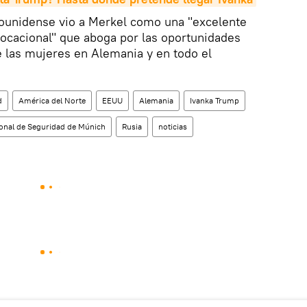
adounidense vio a Merkel como una "excelente
ocacional" que aboga por las oportunidades
las mujeres en Alemania y en todo el
d
América del Norte
EEUU
Alemania
Ivanka Trump
ional de Seguridad de Múnich
Rusia
noticias