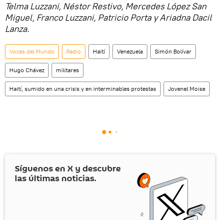
Telma Luzzani, Néstor Restivo, Mercedes López San
Miguel, Franco Luzzani, Patricio Porta y Ariadna Dacil
Lanza.
Voces del Mundo
Radio
Haití
Venezuela
Simón Bolívar
Hugo Chávez
militares
Haití, sumido en una crisis y en interminables protestas
Jovenel Moise
Síguenos en
X
y descubre
las últimas noticias.