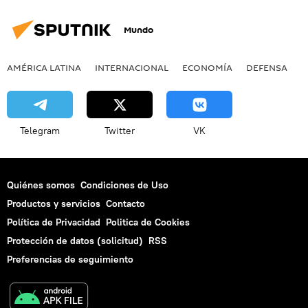
Mundo
AMÉRICA LATINA
INTERNACIONAL
ECONOMÍA
DEFENSA
M
Telegram
Twitter
VK
Quiénes somos
Condiciones de Uso
Productos y servicios
Contacto
Política de Privacidad
Politica de Cookies
Protección de datos (solicitud)
RSS
Preferencias de seguimiento